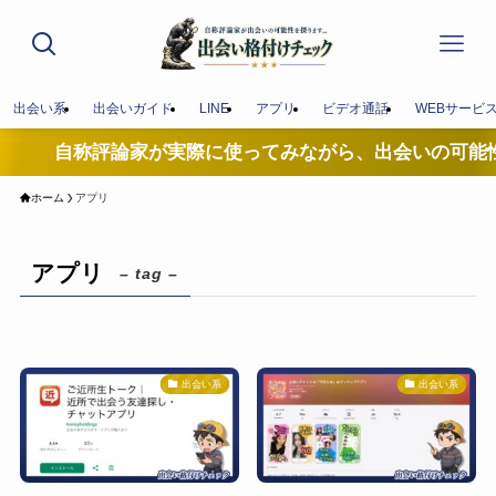
出会い系
出会いガイド
LINE
アプリ
ビデオ通話
WEBサービ
自称評論家が実際に使ってみながら、出会いの可能性を探
ホーム
アプリ
アプリ
– tag –
出会い系
出会い系