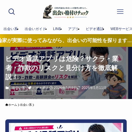
出会い系
出会いガイド
LINE
アプリ
ビデオ通話
WEBサービ
使ってみながら、出会いの可能性を探ります...
ビデオ通話アプリは危険？サクラ・業
者・詐欺のリスクと見分け方を徹底解
説！
2026年5月9日
2026年5月11日
ビデオ通話
出会い系
ホーム
出会い系