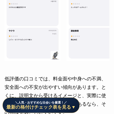
低評価の口コミでは、料金面や中身への不満、
安全面への不安が出やすい傾向があります。と
くに、説明文から受けるイメージと、実際に使
＼人気・おすすめな出会いを厳選！／
ったときの感触に差を覚える声があるなら、そ
最新の格付けチェック表を見る▼
の点は見過ごしにくいです。