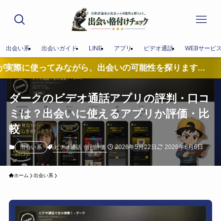
出会い系
出会いガイド
LINE
アプリ
ビデオ通話
WEBサービ
ながら、出会いの可能性を探ります...
ダークのビデオ通話アプリの評判・口コ
ミは？出会いに使えるアプリか評価・比
較
2026年5月22日
2026年6月6日
ビデオ通話
個別評価
出会い系
ホーム
出会い系