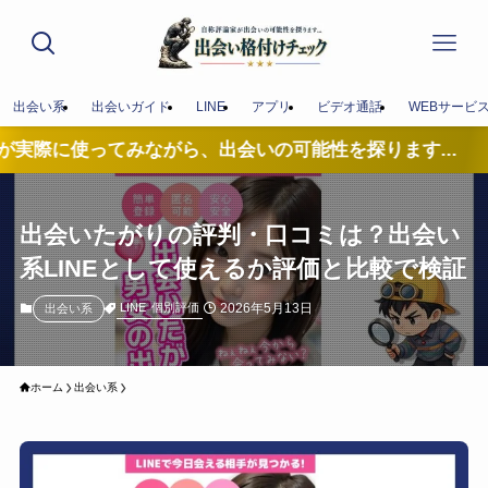
出会い系
出会いガイド
LINE
アプリ
ビデオ通話
WEBサービ
みながら、出会いの可能性を探ります...
出会いたがりの評判・口コミは？出会い
系LINEとして使えるか評価と比較で検証
2026年5月13日
LINE
個別評価
出会い系
ホーム
出会い系