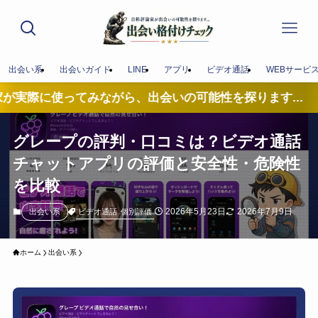
出会い系
出会いガイド
LINE
アプリ
ビデオ通話
WEBサービ
みながら、出会いの可能性を探ります...
グレープの評判・口コミは？ビデオ通話
チャットアプリの評価と安全性・危険性
を比較
2026年5月23日
2026年7月9日
ビデオ通話
個別評価
出会い系
ホーム
出会い系