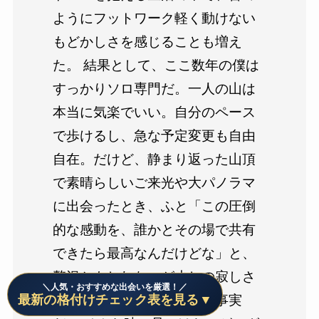
ようにフットワーク軽く動けない
もどかしさを感じることも増え
た。 結果として、ここ数年の僕は
すっかりソロ専門だ。一人の山は
本当に気楽でいい。自分のペース
で歩けるし、急な予定変更も自由
自在。だけど、静まり返った山頂
で素晴らしいご来光や大パノラマ
に出会ったとき、ふと「この圧倒
的な感動を、誰かとその場で共有
できたら最高なんだけどな」と、
贅沢かもしれないが少しの寂しさ
＼人気・おすすめな出会いを厳選！／
最新の格付けチェック表を見る▼
を覚える瞬間があったのも事実